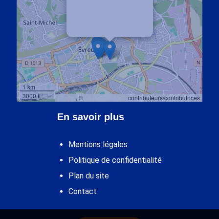
10 rue Armand Bennet
27 000 EVREUX
1 km
3000 ft
Leaflet
, ©
OpenStreetMap
contributeurs/contributrices
En savoir plus
Mentions légales
Politique de confidentialité
Plan du site
Contact