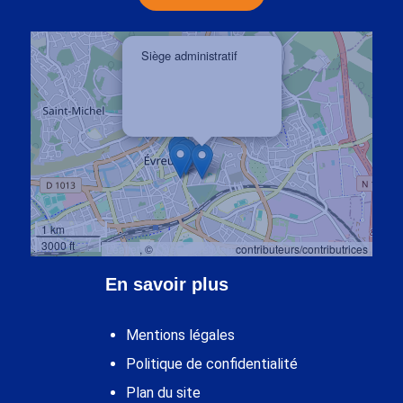
×
Siège administratif
10 rue Armand Bennet
27 000 EVREUX
1 km
3000 ft
Leaflet
, ©
OpenStreetMap
contributeurs/contributrices
En savoir plus
Mentions légales
Politique de confidentialité
Plan du site