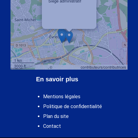
Siège administratif
10 rue Armand Bennet
27 000 EVREUX
1 km
3000 ft
Leaflet
, ©
OpenStreetMap
contributeurs/contributrices
En savoir plus
Mentions légales
Politique de confidentialité
Plan du site
Contact