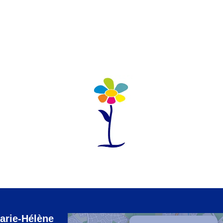
arie-Hélène
×