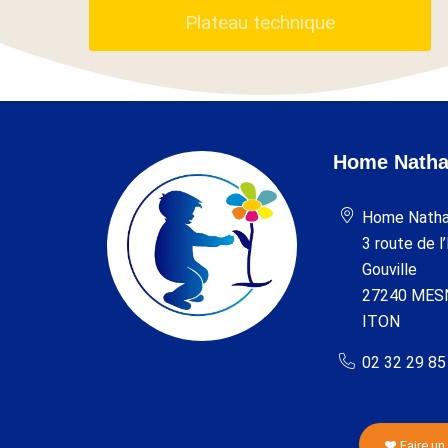
Plateau technique
Home Natha
Home Natha
3 route de l
Gouville
27240 MES
ITON
02 32 29 85
Faire un