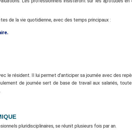
valuations. Les professionnels insisteront sur les aptitudes
es de la vie quotidienne, avec des temps principaux :
ire.
ec le résident. Il lui permet d’anticiper sa journée avec des rep
ulement de journée sert de base de travail aux salariés, tou
.
MIQUE
nels pluridisciplinaires, se réunit plusieurs fois par an.