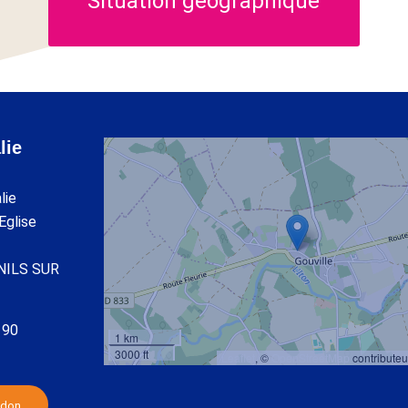
Situation géographique
lie
lie
’Eglise
NILS SUR
 90
1 km
3000 ft
Leaflet
, ©
OpenStreetMap
contributeu
 don