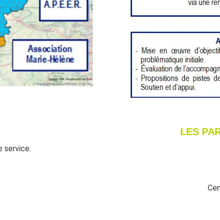
LES PA
e service.
Cen