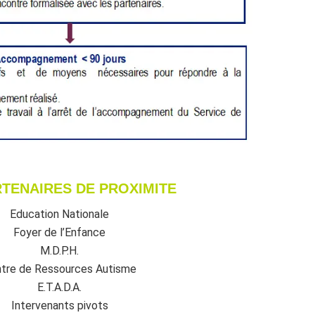
RTENAIRES
DE PROXIMITE
Education Nationale
Foyer de l’Enfance
M.D.P.H.
tre de Ressources Autisme
E.T.A.D.A.
Intervenants pivots