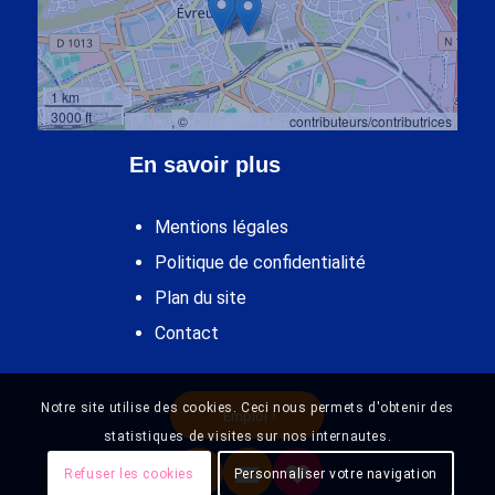
1 km
3000 ft
Leaflet
, ©
OpenStreetMap
contributeurs/contributrices
En savoir plus
Mentions légales
Politique de confidentialité
Plan du site
Contact
Notre site utilise des cookies. Ceci nous permets d'obtenir des
Emploi
statistiques de visites sur nos internautes.
Refuser les cookies
Personnaliser votre navigation