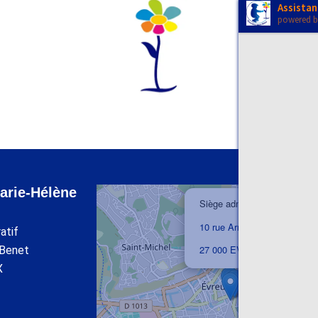
Assistan
powered 
arie-Hélène
×
Siège administratif
10 rue Armand Bennet
atif
27 000 EVREUX
 Benet
X