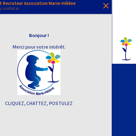
t Recruteur Association Marie-Hélène
by
sowhat.ai
En savoir plus
Mentions légales
Politique de confidentialité
Plan du site
Contact