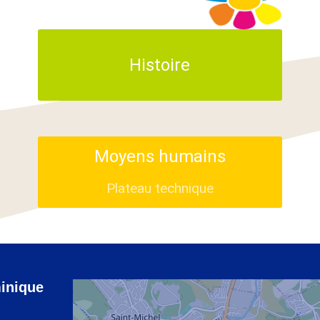
Histoire
Moyens humains
Plateau technique
inique