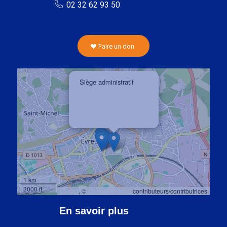
02 32 62 93 50
Faire un don
×
Siège administratif
10 rue Armand Bennet
27 000 EVREUX
1 km
3000 ft
Leaflet
, ©
OpenStreetMap
contributeurs/contributrices
En savoir plus