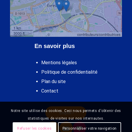
1 km
3000 ft
Leaflet
, ©
OpenStreetMap
contributeurs/contributrices
En savoir plus
Mentions légales
Politique de confidentialité
Plan du site
Contact
Notre site utilise des cookies. Ceci nous permets d'obtenir des
Emploi
statistiques de visites sur nos internautes.
Refuser les cookies
Personnaliser votre navigation