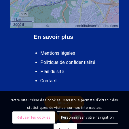
1 km
3000 ft
Leaflet
, ©
OpenStreetMap
contributeurs/contributrices
En savoir plus
Mentions légales
Politique de confidentialité
Plan du site
Contact
Notre site utilise des cookies. Ceci nous permets d'obtenir des
Emploi
statistiques de visites sur nos internautes.
Refuser les cookies
Personnaliser votre navigation