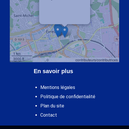
10 rue Armand Bennet
27 000 EVREUX
1 km
3000 ft
Leaflet
, ©
OpenStreetMap
contributeurs/contributrices
En savoir plus
Mentions légales
Politique de confidentialité
Plan du site
Contact