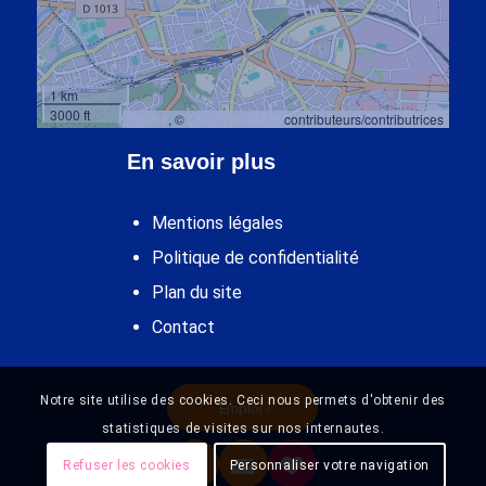
1 km
3000 ft
Leaflet
, ©
OpenStreetMap
contributeurs/contributrices
En savoir plus
Mentions légales
Politique de confidentialité
Plan du site
Contact
Notre site utilise des cookies. Ceci nous permets d'obtenir des
Emploi
statistiques de visites sur nos internautes.
Refuser les cookies
Personnaliser votre navigation