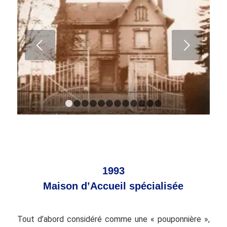
Suivant
1
2
3
4
5
6
7
8
9
10
11
12
1993
Maison d’Accueil spécialisée
Tout d’abord considéré comme une « pouponnière »,