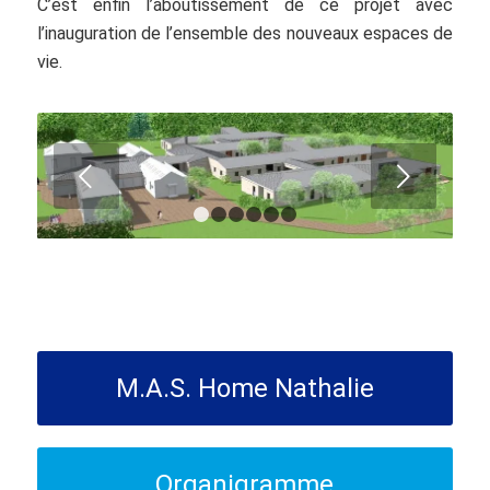
C’est enfin l’aboutissement de ce projet avec
l’inauguration de l’ensemble des nouveaux espaces de
vie.
Suivant
1
2
3
4
5
6
M.A.S. Home Nathalie
Organigramme