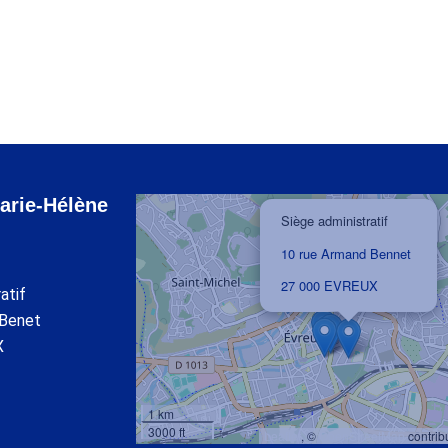
SOPHIE
arie-Hélène
×
Siège administratif
10 rue Armand Bennet
27 000 EVREUX
atif
 Benet
X
1 km
3000 ft
Leaflet
, ©
OpenStreetMap
contribu