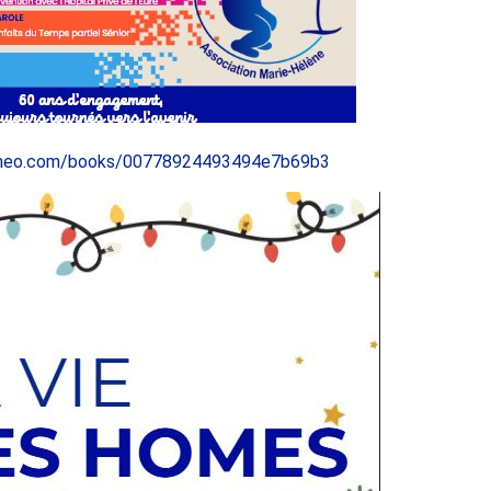
ameo.com/books/00778924493494e7b69b3